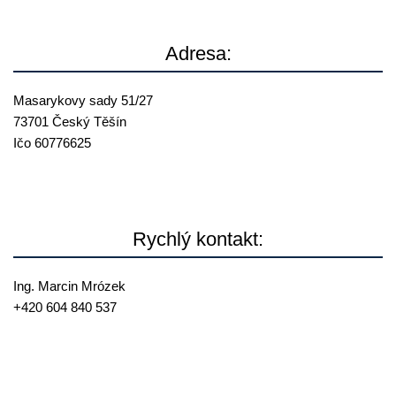
Adresa:
Masarykovy sady 51/27
73701 Český Těšín
Ičo 60776625
Rychlý kontakt:
Ing. Marcin Mrózek
+420 604 840 537
mrozek@
reallia.cz