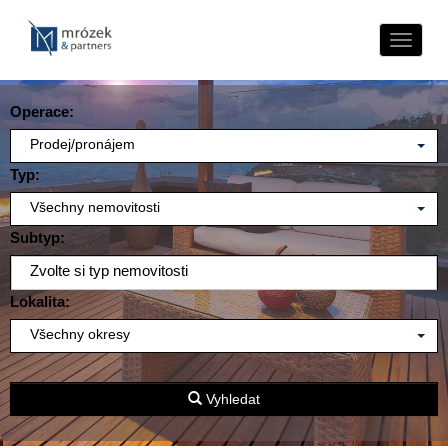
Naviga
Operace:
Prodej/pronájem
Typ:
Všechny nemovitosti
Subtyp:
Zvolte si typ nemovitosti
Lokalita:
Všechny okresy
Vyhledat