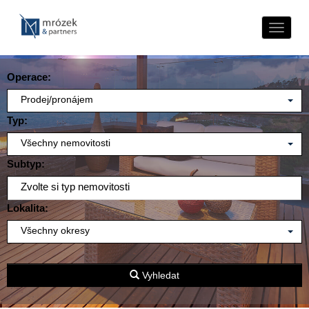
Naviga
Operace:
Prodej/pronájem
Typ:
Všechny nemovitosti
Subtyp:
Zvolte si typ nemovitosti
Lokalita:
Všechny okresy
Vyhledat