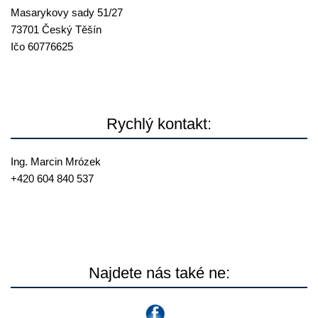
Masarykovy sady 51/27
73701 Český Těšín
Ičo 60776625
Rychlý kontakt:
Ing. Marcin Mrózek
+420 604 840 537
mrozek@
reallia.cz
Najdete nás také ne: