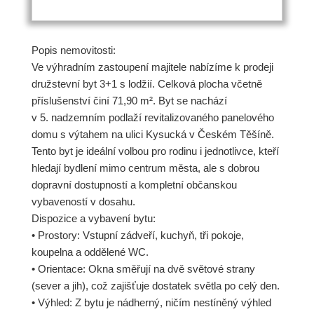
Popis nemovitosti:
Ve výhradním zastoupení majitele nabízíme k prodeji
družstevní byt 3+1 s lodžií. Celková plocha včetně
příslušenství činí 71,90 m². Byt se nachází
v 5. nadzemním podlaží revitalizovaného panelového
domu s výtahem na ulici Kysucká v Českém Těšíně.
Tento byt je ideální volbou pro rodinu i jednotlivce, kteří
hledají bydlení mimo centrum města, ale s dobrou
dopravní dostupností a kompletní občanskou
vybaveností v dosahu.
Dispozice a vybavení bytu:
• Prostory: Vstupní zádveří, kuchyň, tři pokoje,
koupelna a oddělené WC.
• Orientace: Okna směřují na dvě světové strany
(sever a jih), což zajišťuje dostatek světla po celý den.
• Výhled: Z bytu je nádherný, ničím nestíněný výhled