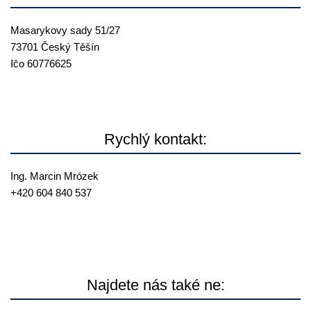
Masarykovy sady 51/27
73701 Český Těšín
Ičo 60776625
Rychlý kontakt:
Ing. Marcin Mrózek
+420 604 840 537
mrozek@
reallia.cz
Najdete nás také ne: