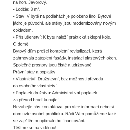
na horu Javorový.
• Lodžie: 3 m².
• Stav: V bytě na podlahách je položeno lino. Bytové
jádro je původní, ale stěny jsou modernizovány novým
obkladem.
• Příslušenství: K bytu náleží praktická sklepní kóje.
O domě:
Bytový dům prošel kompletní revitalizací, která
zahrnovala zateplení fasády, instalaci plastových oken.
Společné prostory jsou čisté a udržované.
Právní stav a poplatky:
• Vlastnictví: Družstevní, bez možnosti převodu
do osobního vlastnictví.
• Poplatek družstvu: Administrativní poplatek
za převod hradí kupující.
Neváhejte nás kontaktovat pro více informací nebo si
domluvte osobní prohlídku. Rádi Vám pomůžeme také
se zajištěním optimálního financování.
Těšíme se na viděnou!