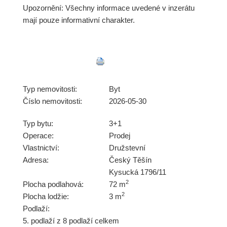
Upozornění: Všechny informace uvedené v inzerátu
mají pouze informativní charakter.
Typ nemovitosti:
Byt
Číslo nemovitosti:
2026-05-30
Typ bytu:
3+1
Operace:
Prodej
Vlastnictví:
Družstevní
Adresa:
Český Těšín
Kysucká 1796/11
2
Plocha podlahová:
72 m
2
Plocha lodžie:
3 m
Podlaží:
5. podlaží z 8 podlaží celkem