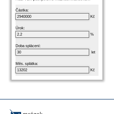
Částka:
Kč
Úrok:
%
Doba splácení:
let
Měs. splátka:
Kč