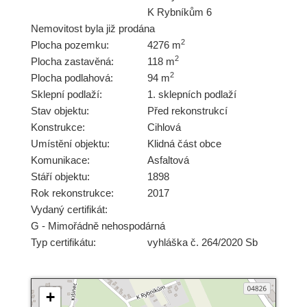
K Rybníkům 6
Nemovitost byla již prodána
2
Plocha pozemku:
4276 m
2
Plocha zastavěná:
118 m
2
Plocha podlahová:
94 m
Sklepní podlaží:
1. sklepních podlaží
Stav objektu:
Před rekonstrukcí
Konstrukce:
Cihlová
Umístění objektu:
Klidná část obce
Komunikace:
Asfaltová
Stáří objektu:
1898
Rok rekonstrukce:
2017
Vydaný certifikát:
G - Mimořádně nehospodárná
Typ certifikátu:
vyhláška č. 264/2020 Sb
+