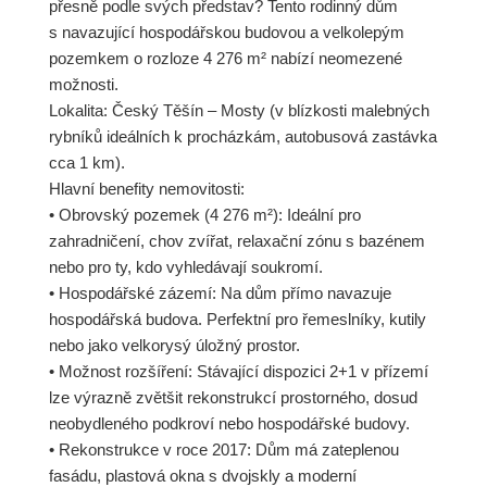
přesně podle svých představ? Tento rodinný dům
s navazující hospodářskou budovou a velkolepým
pozemkem o rozloze 4 276 m² nabízí neomezené
možnosti.
Lokalita: Český Těšín – Mosty (v blízkosti malebných
rybníků ideálních k procházkám, autobusová zastávka
cca 1 km).
Hlavní benefity nemovitosti:
• Obrovský pozemek (4 276 m²): Ideální pro
zahradničení, chov zvířat, relaxační zónu s bazénem
nebo pro ty, kdo vyhledávají soukromí.
• Hospodářské zázemí: Na dům přímo navazuje
hospodářská budova. Perfektní pro řemeslníky, kutily
nebo jako velkorysý úložný prostor.
• Možnost rozšíření: Stávající dispozici 2+1 v přízemí
lze výrazně zvětšit rekonstrukcí prostorného, dosud
neobydleného podkroví nebo hospodářské budovy.
• Rekonstrukce v roce 2017: Dům má zateplenou
fasádu, plastová okna s dvojskly a moderní