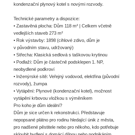
kondenzační plynový kotel s novými rozvody.
Technické parametry a dispozice:
• Zastavěná plocha: Dům 118 m² | Celkem včetně
vedlejších staveb 273 m²
• Rok výstavby: 1898 (cihlové zdivo, dům je
v původním stavu, udržovaný)
• Střecha: Klasická sedlová s taškovou krytinou
• Podlaží: Dům je částečně podsklepen 1. NP,
neobydlené podkroví
• Inženýrské sítě: Veřejný vodovod, elektřina (původní
rozvody), žumpa
• Vytápění: Plynové (kondenzační kotel), možnost
vytápění krbovou vložkou s výměníkem
Pro koho je dům ideální?
Dům je sice určen k rekonstrukci. Představuje
nepopsané plátno pro rodinu hledající únik z města,
pro nadšené pěstitele nebo pro někoho, kdo potřebuje
skloubit bydlení s domácí dílnou nebo podnikáním.