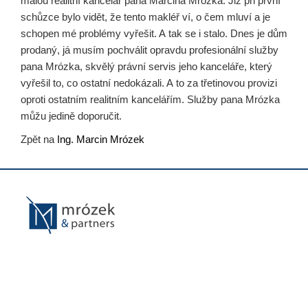
malou realitní kancelář pana Marcina Mrózka. Již při první
schůzce bylo vidět, že tento makléř ví, o čem mluví a je
schopen mé problémy vyřešit. A tak se i stalo. Dnes je dům
prodaný, já musím pochválit opravdu profesionální služby
pana Mrózka, skvělý právní servis jeho kanceláře, který
vyřešil to, co ostatní nedokázali. A to za třetinovou provizi
oproti ostatním realitním kancelářím. Služby pana Mrózka
můžu jedině doporučit.
Zpět na
Ing. Marcin Mrózek