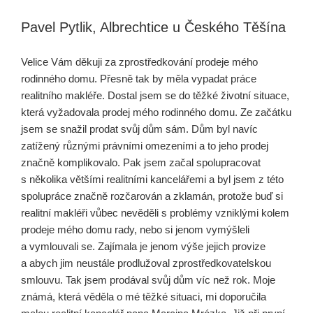
Pavel Pytlik, Albrechtice u Českého Těšína
Velice Vám děkuji za zprostředkování prodeje mého
rodinného domu. Přesně tak by měla vypadat práce
realitního makléře. Dostal jsem se do těžké životní situace,
která vyžadovala prodej mého rodinného domu. Ze začátku
jsem se snažil prodat svůj dům sám. Dům byl navíc
zatížený různými právními omezeními a to jeho prodej
značně komplikovalo. Pak jsem začal spolupracovat
s několika většími realitními kancelářemi a byl jsem z této
spolupráce značně rozčarován a zklamán, protože buď si
realitní makléři vůbec nevěděli s problémy vzniklými kolem
prodeje mého domu rady, nebo si jenom vymýšleli
a vymlouvali se. Zajímala je jenom výše jejich provize
a abych jim neustále prodlužoval zprostředkova­telskou
smlouvu. Tak jsem prodával svůj dům víc než rok. Moje
známá, která věděla o mé těžké situaci, mi doporučila