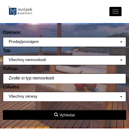
Naviga
Operace:
Prodej/pronájem
Typ:
Všechny nemovitosti
Subtyp:
Zvolte si typ nemovitosti
Lokalita:
Všechny okresy
Vyhledat