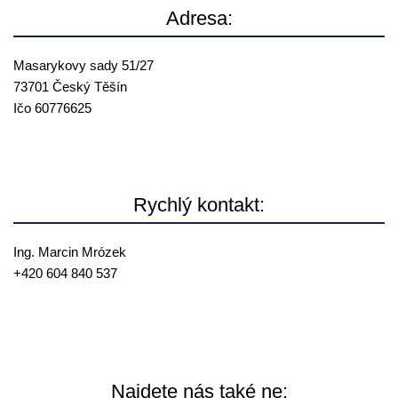
Adresa:
Masarykovy sady 51/27
73701 Český Těšín
Ičo 60776625
Rychlý kontakt:
Ing. Marcin Mrózek
+420 604 840 537
mrozek@
reallia.cz
Najdete nás také ne: