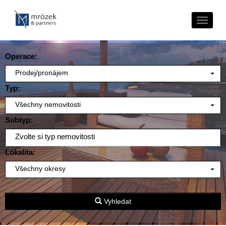
Naviga
Operace:
Prodej/pronájem
Typ:
Všechny nemovitosti
Subtyp:
Zvolte si typ nemovitosti
Lokalita:
Všechny okresy
Vyhledat