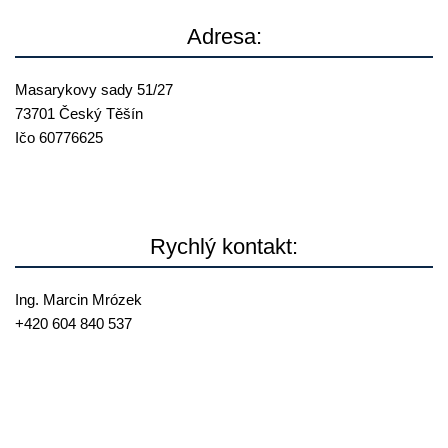
Adresa:
Masarykovy sady 51/27
73701 Český Těšín
Ičo 60776625
Rychlý kontakt:
Ing. Marcin Mrózek
+420 604 840 537
mrozek@
reallia.cz